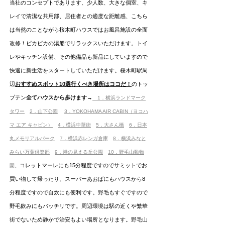
当社のコンセプトであります、少人数、大きな個室、キ
レイで清潔な共用部、居住者との適度な距離感、こちら
は当然のことながら桜木町ハウスではお風呂施設の全面
改修！ピカピカの湯船でリラックスいただけます。トイ
レやキッチン設備、その他備品も新品にしていますので
快適に新生活をスタートしていただけます。桜木町駅周
辺
おすすめスポット10選行くべき場所はココだ！
のトッ
プテン
全てハウスから歩けます
→
​
1．横浜ランド
マーク
タ
ワー
2．山下公園
3．YOKOHAMA AIR CABIN（ヨコハ
マ エア キャビン）
4．横浜中華街
5．大さん橋
6．日本
丸メモリアルパーク
7．横浜赤レンガ倉庫
8．横浜みなと
みらい万葉倶楽部
9．港の見える丘公園
10．野毛山動物
コレ
ットマーレにも15分程度ですのでサミット
でお
園
。
買い物して帰ったり、スーパーあおばにもハウスか
ら8
分程度ですので自炊にも便利です。野毛もすぐですので
野毛飲みにもバッチリです。
周辺環境は駅の近くや繁華
街でないため静かで治安もよい場所となります。野毛山