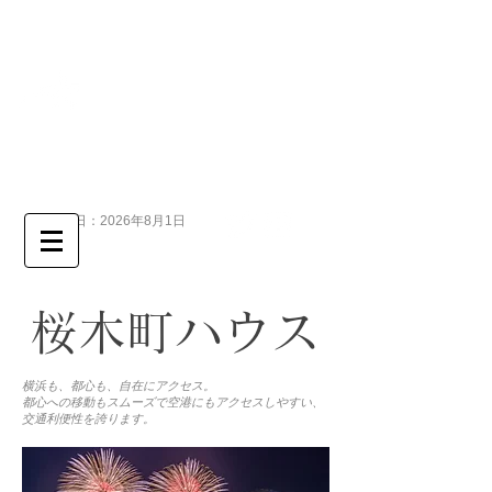
Twinkle place
横浜駅を中心に神奈川県内に20ハウス以上
女性専用 シェアハウス 綺麗で大きなお部屋
一人暮らし
感覚・全ハウス少人数制・屋上付
更新日：2026年8月1日
桜木町ハウス
横浜も、都心も、自在にアクセス。
都心への移動もスムーズで空港にもアクセスしやすい、
交通利便性を誇ります。