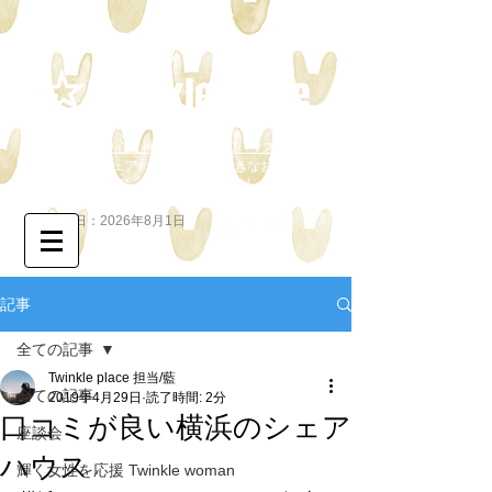
Twinkle place
横浜駅を中心に神奈川県内に20ハウス以上
女性専用 シェアハウス 綺麗で大きなお部屋
一人暮らし
感覚・全ハウス少人数制・屋上付
更新日：2026年8月1日
記事
全ての記事
Twinkle place 担当/藍
全ての記事
2019年4月29日
読了時間: 2分
口コミが良い横浜のシェア
座談会
ハウス
輝く女性を応援 Twinkle woman